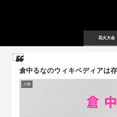
花火大会
PR
倉中るなのウィキペディアは存
人物