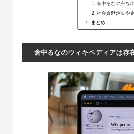
倉中るなの主な
社会貢献活動や
まとめ
倉中るなのウィキペディアは存