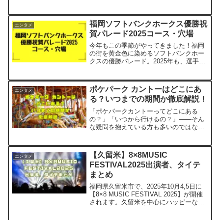
盗塁を達成した時のホームランボールが
落札され、誰が落札したのかと話題にな
っています。このホームランボールはア
福岡ソフトバンクホークス優勝祝
エンタメ
メリカのオークショ...
賀パレード2025コース・穴場
今年もこの季節がやってきました！福岡
の街を黄金色に染めるソフトバンクホー
クスの優勝パレード。2025年も、選手た
ちが地元ファンへ感謝を届けるために明
治通りをパレードします。今回は、最新
の開催概要から見どころ、観覧のコツま
ポケパーク カントーはどこにあ
エンタメ
でを分かりやすくまと...
る？いつまでの期間か徹底解説！
「ポケパークカントーってどこにある
の？」「いつから行けるの？」――そん
な疑問を抱えている方も多いのではない
でしょうか。2023年にその創設が発表さ
れて以来、多くのポケモンファンが心待
ちにしていた「ポケパーク カントー」
【久留米】8×8MUSIC
エンタメ
が、いよいよ現実のもの...
FESTIVAL2025出演者、タイテ
まとめ
福岡県久留米市で、2025年10月4,5日に
【8×8 MUSIC FESTIVAL 2025】が開催
されます。久留米を中心にハッピーな未
来を創るため豊かな県南の文化や食・伝
統を次世代に継承していくイベントで