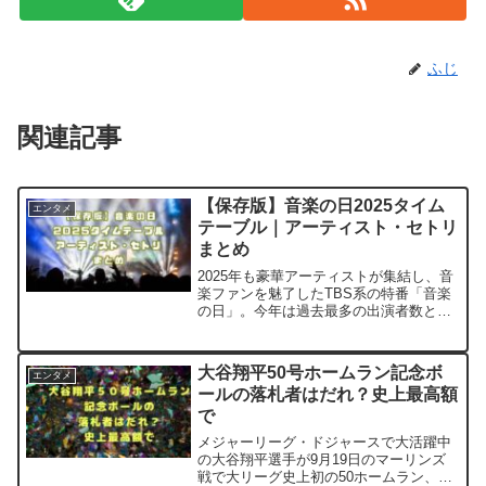
ふじ
関連記事
【保存版】音楽の日2025タイム
エンタメ
テーブル｜アーティスト・セトリ
まとめ
2025年も豪華アーティストが集結し、音
楽ファンを魅了したTBS系の特番「音楽
の日」。今年は過去最多の出演者数と共
に、感動的なステージが数多く生まれま
した。本記事では、そんな「音楽の日
2025」の全タイムテーブルを保存版とし
大谷翔平50号ホームラン記念ボ
エンタメ
てまとめています...
ールの落札者はだれ？史上最高額
で
メジャーリーグ・ドジャースで大活躍中
の大谷翔平選手が9月19日のマーリンズ
戦で大リーグ史上初の50ホームラン、50