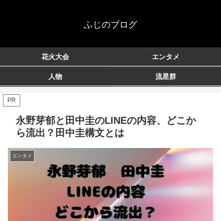
ふじのブログ
花火大会
エンタメ
人物
流星群
PR
永野芽郁と田中圭のLINEの内容、どこか
ら流出？田中圭構文とは
エンタメ