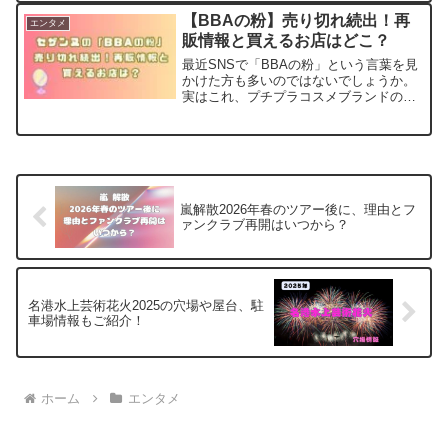
す。共に創り、共にハッピーになる ...
【BBAの粉】売り切れ続出！再
エンタメ
販情報と買えるお店はどこ？
最近SNSで「BBAの粉」という言葉を見
かけた方も多いのではないでしょうか。
実はこれ、プチプラコスメブランドのセ
ザンヌから販売されているフェイスパウ
ダー「 トーンフィルターハイライト01」
のことなんです。「BBAは全員これ買
え」という動画が...
嵐解散2026年春のツアー後に、理由とフ
ァンクラブ再開はいつから？
名港水上芸術花火2025の穴場や屋台、駐
車場情報もご紹介！
ホーム
エンタメ