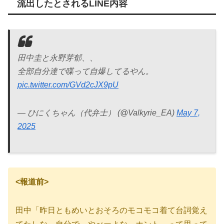
流出したとされるLINE内容
田中圭と永野芽郁、、
全部自分達で喋って自爆してるやん。
pic.twitter.com/GVd2cJX9pU
— ひにくちゃん（代弁士） (@Valkyrie_EA)
May 7,
2025
<報道前>
田中「昨日ともめいとおそろのモコモコ着て台詞覚え