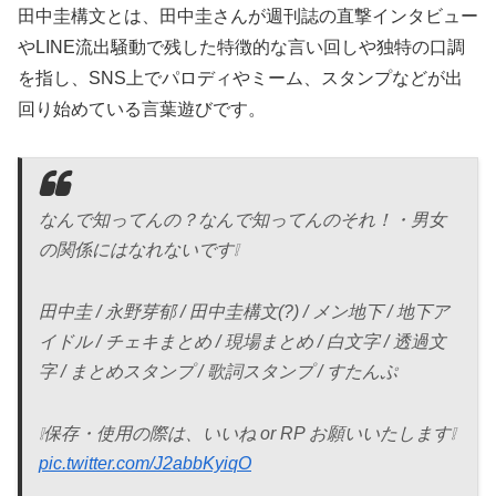
田中圭構文とは、田中圭さんが週刊誌の直撃インタビュー
やLINE流出騒動で残した特徴的な言い回しや独特の口調
を指し、SNS上でパロディやミーム、スタンプなどが出
回り始めている言葉遊びです。
なんで知ってんの？なんで知ってんのそれ！・男女
の関係にはなれないです❕
田中圭 / 永野芽郁 / 田中圭構文(?) / メン地下 / 地下ア
イドル / チェキまとめ / 現場まとめ / 白文字 / 透過文
字 / まとめスタンプ / 歌詞スタンプ / すたんぷ
❕保存・使用の際は、いいね or RP お願いいたします❕
pic.twitter.com/J2abbKyiqO