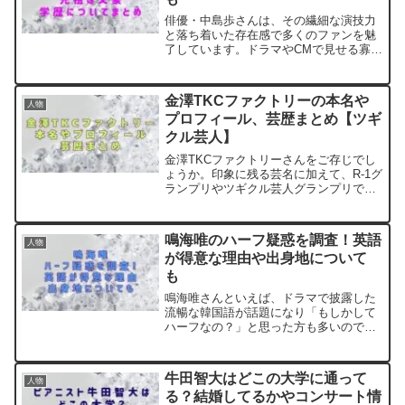
俳優・中島歩さんは、その繊細な演技力
と落ち着いた存在感で多くのファンを魅
了しています。ドラマやCMで見せる寡黙
な演技からは想像もつかないかもしれま
せんが、実は中島歩さんってふんわりお
っとりしていて、ちょっとお茶目な一面
金澤TKCファクトリーの本名や
人物
もあるんですよね。これ...
プロフィール、芸歴まとめ【ツギ
クル芸人】
金澤TKCファクトリーさんをご存じでし
ょうか。印象に残る芸名に加えて、R-1グ
ランプリやツギクル芸人グランプリでの
活躍など、着実にキャリアを積み重ねて
いる実力派芸人です。芸人としての個性
が強い金澤TKCファクトリーさんです
鳴海唯のハーフ疑惑を調査！英語
人物
が、そのバックボー...
が得意な理由や出身地について
も
鳴海唯さんといえば、ドラマで披露した
流暢な韓国語が話題になり「もしかして
ハーフなの？」と思った方も多いのでは
ないでしょうか。実は鳴海唯さんは英語
も堪能で、ネイティブのように自然な発
音を持っていることでも知られていま
牛田智大はどこの大学に通って
人物
す。そんな国際的な雰囲気や...
る？結婚してるかやコンサート情