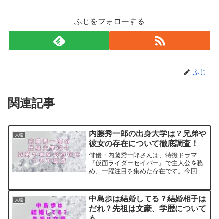
ふじをフォローする
ふじ
関連記事
内藤秀一郎の出身大学は？兄弟や
人物
彼女の存在について徹底調査！
俳優・内藤秀一郎さんは、特撮ドラマ
『仮面ライダーセイバー』で主人公を務
め、一躍注目を集めた存在です。今回は
そんな内藤秀一郎さんのプロフィールを
はじめ、出身高校や大学、家族構成、こ
れまでに噂になった彼女の情報までをま
中島歩は結婚してる？結婚相手は
人物
とめてご紹介します。イケメ...
だれ？先祖は文豪、学歴について
も