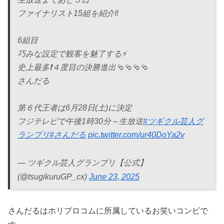
ファイナリスト15組を紹介‼️
6組目
巧みな設定で観客を魅了する⚡️
史上最多❗️４度目の決勝進出🩴🩴🩴🩴
さんだる
第６代王者は6月28日(土)に決定
フジテレビで午後1時30分～生放送
#ツギクル芸人グ
ランプリ
#さんだる
pic.twitter.com/ur40DoYa2v
— ツギクル芸人グランプリ【公式】
(@tsugikuruGP_cx)
June 23, 2025
さんだるはホリプロコムに所属しているお笑いコンビで