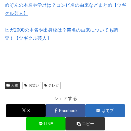
めぞんの本名や学歴は？コンビ名の由来などまとめ【ツギ
クル芸人】
ヒガ2000の本名や出身校は？芸名の由来についても調
査！【ツギクル芸人】
人物
お笑い
テレビ
シェアする
X
Facebook
はてブ
LINE
コピー