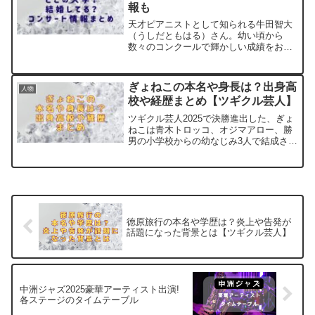
報も
天才ピアニストとして知られる牛田智大
（うしだともはる）さん。幼い頃から
数々のコンクールで輝かしい成績をおさ
め、その繊細で深みのある演奏に魅了さ
れる方も多いですよね。そんな牛田さん
が、どこの大学に通っているのか気にな
ぎょねこの本名や身長は？出身高
人物
っている方も多いのではない...
校や経歴まとめ【ツギクル芸人】
ツギクル芸人2025で決勝進出した、ぎょ
ねこは青木トロッコ、オジマアロー、勝
男の小学校からの幼なじみ3人で結成され
た注目のお笑いトリオです。ぎょねこの3
人は、仙台で活動を始めた後に上京し、
ワタナベコメディスクールに入学。現在
はライブ中心に精...
徳原旅行の本名や学歴は？炎上や告発が
話題になった背景とは【ツギクル芸人】
中洲ジャズ2025豪華アーティスト出演!
各ステージのタイムテーブル