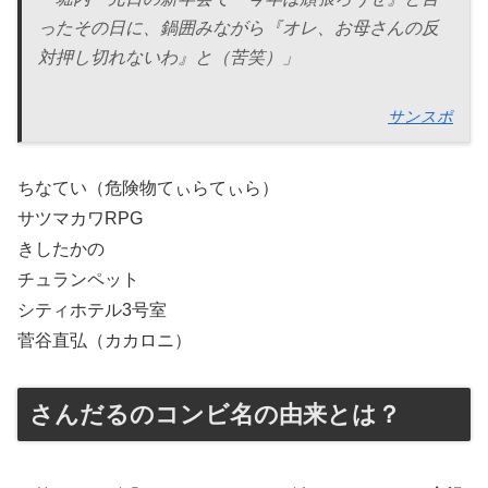
ったその日に、鍋囲みながら『オレ、お母さんの反
対押し切れないわ』と（苦笑）」
サンスポ
ちなてい（危険物てぃらてぃら）
サツマカワRPG
きしたかの
チュランペット
シティホテル3号室
菅谷直弘（カカロニ）
さんだるのコンビ名の由来とは？