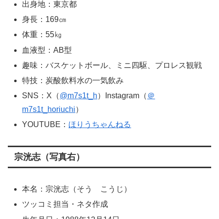
出身地：東京都
身長：169㎝
体重：55㎏
血液型：AB型
趣味：バスケットボール、ミニ四駆、プロレス観戦
特技：炭酸飲料水の一気飲み
SNS：X（
@m7s1t_h
）Instagram（
＠
m7s1t_horiuchi
）
YOUTUBE：
ほりうちゃんねる
宗洸志（写真右）
本名：宗洸志（そう こうじ）
ツッコミ担当・ネタ作成