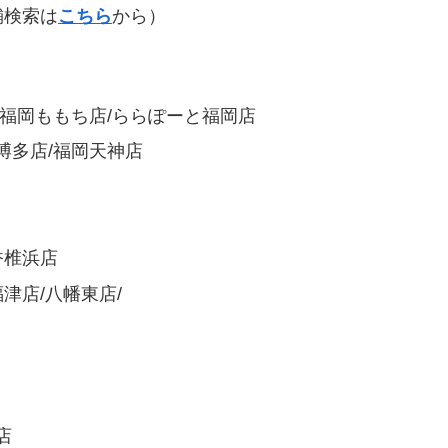
舗検索は
こちら
から）
ズ福岡ももち店/ららぽーと福岡店
博多店/福岡天神店
香椎浜店
津店/八幡東店/
店