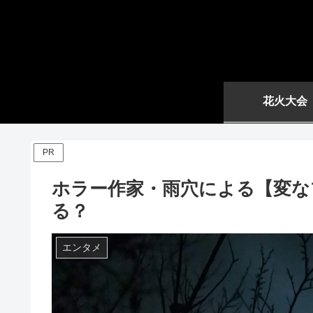
花火大会
PR
ホラー作家・雨穴による【変な
る？
エンタメ