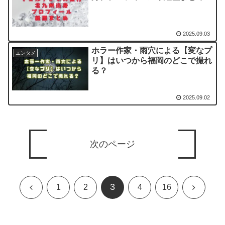
2025.09.03
ホラー作家・雨穴による【変なプ
エンタメ
リ】はいつから福岡のどこで撮れ
る？
2025.09.02
次のページ
3
前
次
1
2
4
16
へ
へ