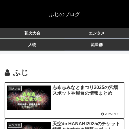
ふじのブログ
花火大会
エンタメ
人物
流星群
ふじ
志布志みなとまつり2025の穴場
花火大会
スポットや屋台の情報まとめ
2025.09.15
天空de HANABI2025のチケット
花火大会